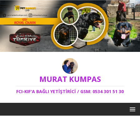
MURAT KUMPAS
FCI-KIF'A BAĞLI YETİŞTİRİCİ / GSM: 0534 301 51 30